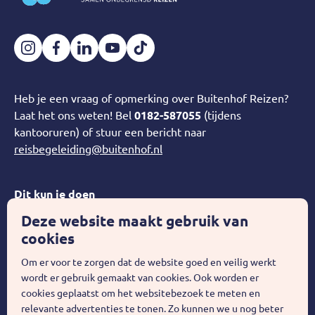
Heb je een vraag of opmerking over Buitenhof Reizen?
Laat het ons weten! Bel
0182-587055
(tijdens
kantooruren) of stuur een bericht naar
reisbegeleiding@buitenhof.nl
Dit kun je doen
Deze website maakt gebruik van
Over Buitenhof
cookies
Word Teamleider!
Om er voor te zorgen dat de website goed en veilig werkt
wordt er gebruik gemaakt van cookies. Ook worden er
cookies geplaatst om het websitebezoek te meten en
Privacy statement
Disclaimer
relevante advertenties te tonen. Zo kunnen we u nog beter