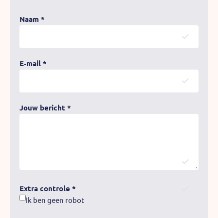
Naam
*
E-mail
*
Jouw bericht
*
Extra controle
*
Extra controle
Ik ben geen robot