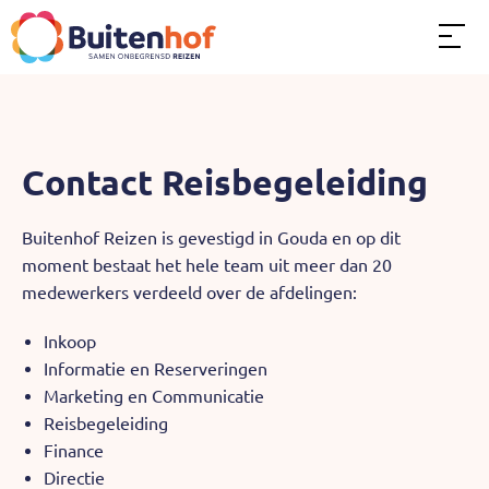
Over ons
Contact Reisbegeleiding
Buitenhof Reizen is gevestigd in Gouda en op dit
Dit kun je doen
moment bestaat het hele team uit meer dan 20
medewerkers verdeeld over de afdelingen:
Soorten reizen
Inkoop
Informatie en Reserveringen
Word Teamleider
Marketing en Communicatie
Reisbegeleiding
Finance
Andere functies
Directie