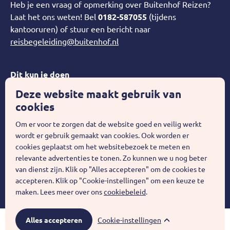
Heb je een vraag of opmerking over Buitenhof Reizen?
Laat het ons weten! Bel
0182-587055
(tijdens
kantooruren) of stuur een bericht naar
reisbegeleiding@buitenhof.nl
Dit kun je doen
Deze website maakt gebruik van
Over Buitenhof
cookies
Word Teamleider!
Om er voor te zorgen dat de website goed en veilig werkt
wordt er gebruik gemaakt van cookies. Ook worden er
cookies geplaatst om het websitebezoek te meten en
Privacy statement
Disclaimer
relevante advertenties te tonen. Zo kunnen we u nog beter
van dienst zijn. Klik op "Alles accepteren" om de cookies te
accepteren. Klik op "Cookie-instellingen" om een keuze te
© 2026
Buitenhof Reizen
maken. Lees meer over ons
cookiebeleid
.
Cookie-instellingen