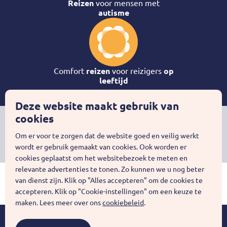
Reizen
voor mensen met
autisme
Comfort
reizen
voor reizigers
op
leeftijd
Deze website maakt gebruik van
cookies
Buitenhof Reizen is onderdeel van
Stichting Het Buitenhof
, een
Om er voor te zorgen dat de website goed en veilig werkt
stichting zonder subsidie en zonder winstoogmerk
wordt er gebruik gemaakt van cookies. Ook worden er
cookies geplaatst om het websitebezoek te meten en
relevante advertenties te tonen. Zo kunnen we u nog beter
SGR
Calamiteitenfonds
ANVR
AVG
van dienst zijn. Klik op "Alles accepteren" om de cookies te
OK
accepteren. Klik op "Cookie-instellingen" om een keuze te
maken. Lees meer over ons
cookiebeleid
.
Toegankelijkheid
Privacy
Disclaimer