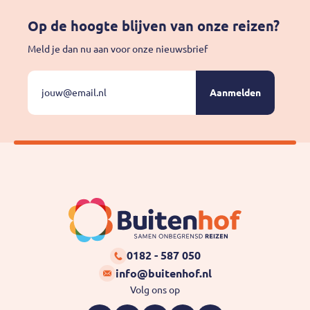
Op de hoogte blijven van onze reizen?
Meld je dan nu aan voor onze nieuwsbrief
E-
Velden
met
mailadres:
een
*
*
zijn
verplicht
Buitenhof
0182 - 587 050
info@buitenhof.nl
Volg ons op