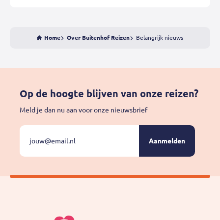
Home
Over Buitenhof Reizen
Belangrijk nieuws
Op de hoogte blijven van onze reizen?
Meld je dan nu aan voor onze nieuwsbrief
E-
Velden
met
mailadres:
een
*
*
zijn
verplicht