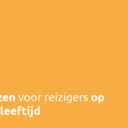
zen
voor reizigers
op
leeftijd