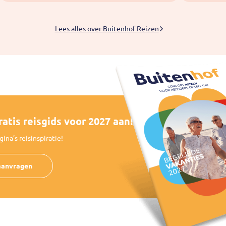
Lees alles over Buitenhof Reizen
atis reisgids voor 2027 aan!
ina’s reisinspiratie!
aanvragen