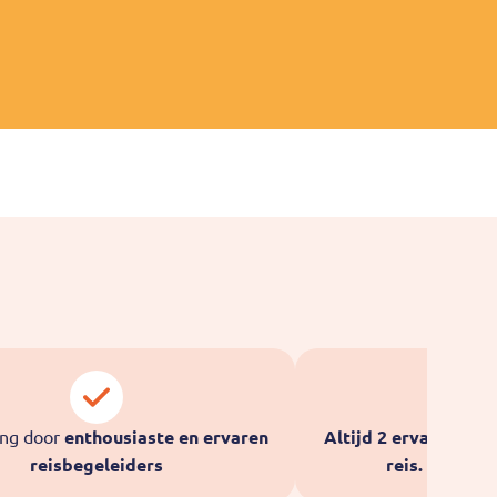
ing door
enthousiaste en ervaren
Altijd 2 ervaren re
reisbegeleiders
reis.
Ook op d