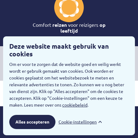
Comfort
reizen
voor reizigers
op
leeftijd
Deze website maakt gebruik van
cookies
Buitenhof Reizen is onderdeel van
Stichting Het Buitenhof
, een
Om er voor te zorgen dat de website goed en veilig werkt
stichting zonder subsidie en zonder winstoogmerk
wordt er gebruik gemaakt van cookies. Ook worden er
cookies geplaatst om het websitebezoek te meten en
relevante advertenties te tonen. Zo kunnen we u nog beter
SGR
Calamiteitenfonds
ANVR
AVG
van dienst zijn. Klik op "Alles accepteren" om de cookies te
OK
accepteren. Klik op "Cookie-instellingen" om een keuze te
maken. Lees meer over ons
cookiebeleid
.
Toegankelijkheid
Privacy
Disclaimer
Cookie-instellingen
© 2026
Buitenhof Reizen