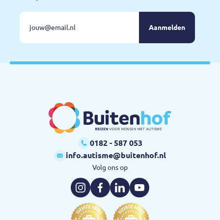
E-
Velden
met
mailadres:
een
*
*
zijn
verplicht
Buitenhof
0182 - 587 053
info.autisme@buitenhof.nl
Volg ons op
Instagram
Facebook
LinkedIn
YouTube